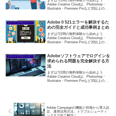
まずは7日間の無料体験から始めよう
Adobe Creative Cloudは、Photoshop・
Illustrator・Premiere Proなど20以上のア
プリが使い放題。プロも使う本格ツール
を無料で試せます。無料で体験してみる
→※...
Adobe 0 521エラーを解決するた
エラートラブルシューティング
めの完全ガイドと成功事例まとめ
まずは7日間の無料体験から始めよう
Adobe Creative Cloudは、Photoshop・
Illustrator・Premiere Proなど20以上のア
プリが使い放題。プロも使う本格ツール
を無料で試せます。無料で体験してみる
→※...
Adobeソフトウェアでログインを
エラートラブルシューティング
求められる問題を完全解決する方
法
まずは7日間の無料体験から始めよう
Adobe Creative Cloudは、Photoshop・
Illustrator・Premiere Proなど20以上のア
プリが使い放題。プロも使う本格ツール
を無料で試せます。無料で体験してみる
→※...
Adobe Campaignの機能と特徴から導入設
定、運用活用方法、トラブルシューティ
ングまで全て解説！