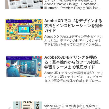
まずは7日間の無料体験から始めよう
Adobe Creative Cloudは、Photoshop・
Illustrator・Premiere Proなど20以上のア
プリが使い放題。プロも使う本格ツール
を無料で試せます。無料で体験してみる
→※...
Adobe XDでロゴをデザインする
使用方法/チュートリアル
方法とインスピレーションを完全
ガイド
Adobe XDでのロゴデザイン完全ガイドこ
んにちは、デザインの世界へようこそ！
アドビ製品を使ってロゴデザインを始め
たいと考えているあなたに、Adobe XDの
魅力とその使い方をお伝えします。初心
者でも安心して取り組める内容をお届け
Adobeの3Dモデリングを極め
使用方法/チュートリアル
するので...
る！基本操作から他ツール比較、
学習リソースまで徹底ガイド
Adobe 3Dモデリングの基礎知識3Dモデリ
ングとは？3Dモデリングは、コンピュー
タ上で三次元の物体を作成するプロセス
です。これにより、リアルなビジュアル
を持つオブジェクトをデジタル空間で表
現できます。ゲームや映画、製品デザイ
ンなど、さま...
Adobe XDからHTML書き出し完全ガイ