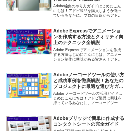
Adobe編集のやり方ガイドはじめにこん
にちは！アドビ製品を購入しようか迷っ
ているあなたに、プロの目線からアドビ
編集の魅力と基本をお伝えします。初心
者でも安心して使える情報をお届けする
ので、ぜひ最後まで読んでみてください
Adobe Expressでアニメーショ
使用方法/チュートリアル
ね。アドビ製品を使え...
ンを作成する方法とクオリティ向
上のテクニック全解説
Adobe Expressでアニメーションを作成
する方法はじめにこんにちは、アニメー
ション制作に興味がある皆さん！アドビ
製品は、初心者からプロまで幅広いユー
ザーに愛されているツールです。特に、
Adobe Expressは、シンプルで使いや
Adobeノーコードツールの使い方
使用方法/チュートリアル
す...
と成功事例を徹底解説！あなたの
プロジェクトに最適な選び方ガイ
ド
Adobe ノーコードツールの活用ガイドは
じめにこんにちは！アドビ製品に興味を
持っているあなたに、ノーコードツール
の魅力をお伝えします。ノーコードツー
ルは、プログラミングの知識がなくて
も、簡単にアプリやウェブサイトを作成
Adobeブリッジで簡単に作成する
使用方法/チュートリアル
できる素晴らしい選択...
コンタクトシートの完全ガイド