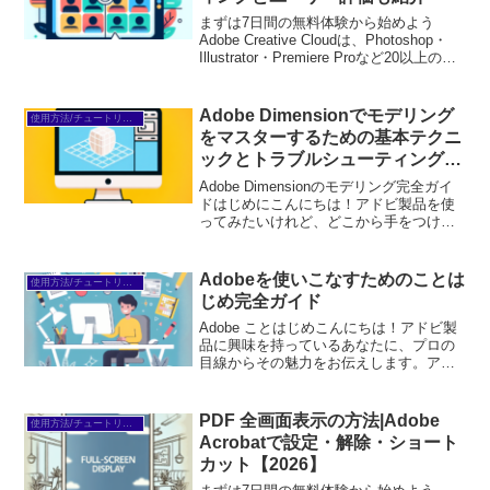
まずは7日間の無料体験から始めよう
Adobe Creative Cloudは、Photoshop・
Illustrator・Premiere Proなど20以上のア
プリが使い放題。プロも使う本格ツール
を無料で試せます。無料で体験してみる
→※...
Adobe Dimensionでモデリング
使用方法/チュートリアル
をマスターするための基本テクニ
ックとトラブルシューティングガ
イド
Adobe Dimensionのモデリング完全ガイ
ドはじめにこんにちは！アドビ製品を使
ってみたいけれど、どこから手をつけれ
ばいいのか分からないというあなたに向
けて、Adobe Dimensionのモデリングに
関する完全ガイドをお届けします。...
Adobeを使いこなすためのことは
使用方法/チュートリアル
じめ完全ガイド
Adobe ことはじめこんにちは！アドビ製
品に興味を持っているあなたに、プロの
目線からその魅力をお伝えします。アド
ビはクリエイティブな作業をサポートす
るための強力なツールを提供しており、
初心者でも使いやすいものがたくさんあ
PDF 全画面表示の方法|Adobe
使用方法/チュートリアル
ります。この記事で...
Acrobatで設定・解除・ショート
カット【2026】