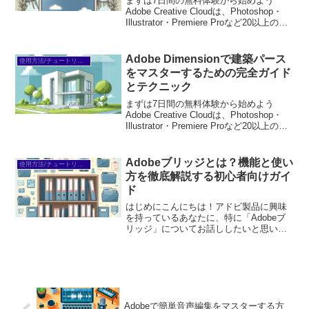
まずは7日間の無料体験から始めよう
Adobe Creative Cloudは、Photoshop・
Illustrator・Premiere Proなど20以上のア
プリが使い放題。プロも使う本格ツール
を無料で試せます。無料で体験してみる
→※...
Adobe Dimensionで建築パース
使用方法/チュートリアル
をマスターするための完全ガイド
とテクニック
まずは7日間の無料体験から始めよう
Adobe Creative Cloudは、Photoshop・
Illustrator・Premiere Proなど20以上のア
プリが使い放題。プロも使う本格ツール
を無料で試せます。無料で体験してみる
→※...
Adobeブリッジとは？機能と使い
使用方法/チュートリアル
方を徹底解説する初心者向けガイ
ド
はじめにこんにちは！アドビ製品に興味
を持っているあなたに、特に「Adobeブ
リッジ」についてお話ししたいと思いま
す。初心者の方は、どのソフトを選ぶべ
きか迷っているかもしれませんが、安心
してください！この記事では、Adobeブ
リッジの基本から...
Adobeで簡単音声編集をマスターする方