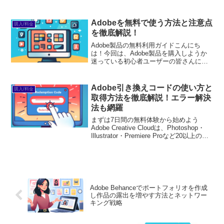
れません。でも、どうしてそんな気持ち
になるのでしょうか？それは、コストや
使い勝手、あるいは特定の機能に不満が
Adobeを無料で使う方法と注意点
購入/料金
あるからかもしれ...
を徹底解説！
Adobe製品の無料利用ガイドこんにち
は！今回は、Adobe製品を購入しようか
迷っている初心者ユーザーの皆さんに向
けて、無料で利用できるAdobe製品につ
いて詳しく解説します。Adobeはデザイ
ンや編集において非常に人気のあるソフ
Adobe引き換えコードの使い方と
購入/料金
トウェアで...
取得方法を徹底解説！エラー解決
法も網羅
まずは7日間の無料体験から始めよう
Adobe Creative Cloudは、Photoshop・
Illustrator・Premiere Proなど20以上のア
プリが使い放題。プロも使う本格ツール
を無料で試せます。無料で体験してみる
→※...
Adobe Behanceでポートフォリオを作成
し作品の露出を増やす方法とネットワー
キング戦略