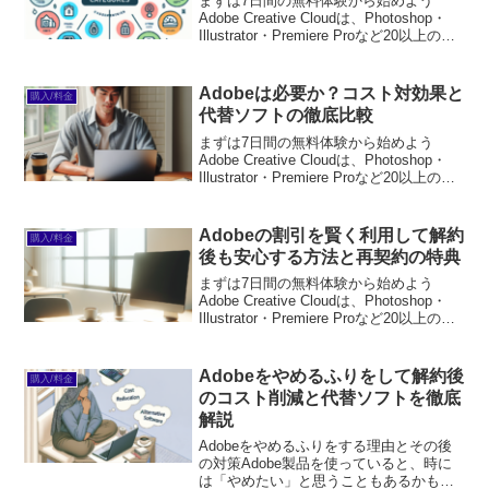
まずは7日間の無料体験から始めよう
Adobe Creative Cloudは、Photoshop・
Illustrator・Premiere Proなど20以上のア
プリが使い放題。プロも使う本格ツール
を無料で試せます。無料で体験してみる
→※...
Adobeは必要か？コスト対効果と
購入/料金
代替ソフトの徹底比較
まずは7日間の無料体験から始めよう
Adobe Creative Cloudは、Photoshop・
Illustrator・Premiere Proなど20以上のア
プリが使い放題。プロも使う本格ツール
を無料で試せます。無料で体験してみる
→※...
Adobeの割引を賢く利用して解約
購入/料金
後も安心する方法と再契約の特典
まずは7日間の無料体験から始めよう
Adobe Creative Cloudは、Photoshop・
Illustrator・Premiere Proなど20以上のア
プリが使い放題。プロも使う本格ツール
を無料で試せます。無料で体験してみる
→※...
Adobeをやめるふりをして解約後
購入/料金
のコスト削減と代替ソフトを徹底
解説
Adobeをやめるふりをする理由とその後
の対策Adobe製品を使っていると、時に
は「やめたい」と思うこともあるかもし