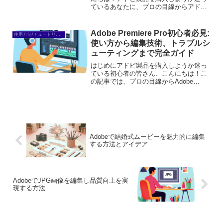
ているあなたに、プロの目線からアドビ
編集の魅力と基本をお伝えします。初心
者でも安心して使える情報をお届けする
ので、ぜひ最後まで読んでみてください
Adobe Premiere Pro初心者必見:
使用方法/チュートリアル
ね。アドビ製品を使え...
使い方から編集技術、トラブルシ
ューティングまで完全ガイド
はじめにアドビ製品を購入しようか迷っ
ている初心者の皆さん、こんにちは！こ
の記事では、プロの目線からAdobe
Premiere Proの使い方やその魅力につい
て詳しくご紹介します。これを読めば、
あなたの悩みや疑問が解決し、購入の決
断がスムー...
Adobeで結婚式ムービーを魅力的に編集
する方法とアイデア
AdobeでJPG画像を編集し品質向上を実
現する方法