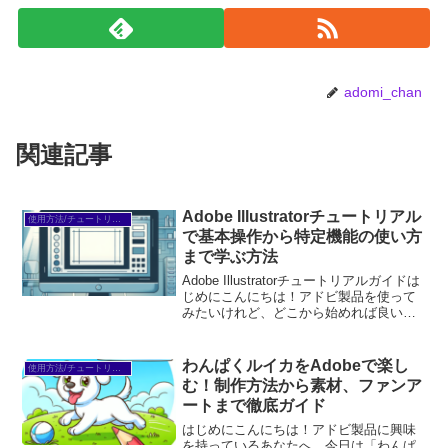
adomi_chan
関連記事
Adobe Illustratorチュートリアル
使用方法/チュートリアル
で基本操作から特定機能の使い方
まで学ぶ方法
Adobe Illustratorチュートリアルガイドは
じめにこんにちは！アドビ製品を使って
みたいけれど、どこから始めれば良いの
か分からない初心者の皆さん。特に
Adobe Illustratorは、デザインの可能性を
広げる素晴らしいツールで...
わんぱくルイカをAdobeで楽し
使用方法/チュートリアル
む！制作方法から素材、ファンア
ートまで徹底ガイド
はじめにこんにちは！アドビ製品に興味
を持っているあなたへ、今日は「わんぱ