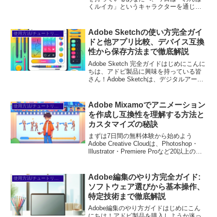
くルイカ」というキャラクターを通じ
て、アドビソフトの魅力をお伝えしま
す。これからのクリエイティブな旅に役
立つ情報が盛りだくさんですので、ぜひ
Adobe Sketchの使い方完全ガイ
使用方法/チュートリアル
最後までお付き合いください！...
ドと他アプリ比較、デバイス互換
性から保存方法まで徹底解説
Adobe Sketch 完全ガイドはじめにこんに
ちは、アドビ製品に興味を持っている皆
さん！Adobe Sketchは、デジタルアート
の世界に飛び込む素晴らしいツールで
す。この記事では、初心者の方が抱える
悩みを解決しながら、Adobe Sk...
Adobe Mixamoでアニメーション
使用方法/チュートリアル
を作成し互換性を理解する方法と
カスタマイズの秘訣
まずは7日間の無料体験から始めよう
Adobe Creative Cloudは、Photoshop・
Illustrator・Premiere Proなど20以上のア
プリが使い放題。プロも使う本格ツール
を無料で試せます。無料で体験してみる
→※...
Adobe編集のやり方完全ガイド:
使用方法/チュートリアル
ソフトウェア選びから基本操作、
特定技術まで徹底解説
Adobe編集のやり方ガイドはじめにこん
にちは！アドビ製品を購入しようか迷っ