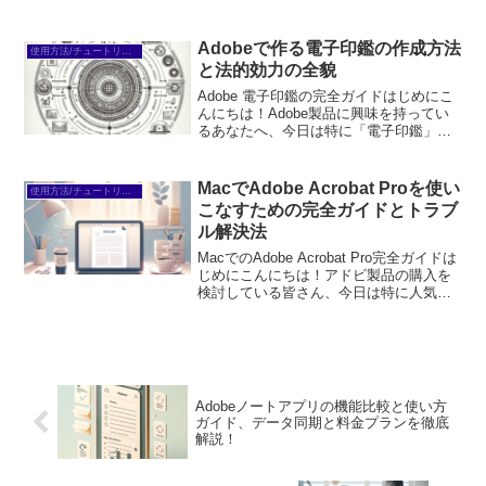
イヤーフレームの作成についてお話しし
ます。特に初心者の方にとって、どのソ
フトを選ぶべきか、どうやって使うのか
Adobeで作る電子印鑑の作成方法
使用方法/チュートリアル
は悩ましいポイントで...
と法的効力の全貌
Adobe 電子印鑑の完全ガイドはじめにこ
んにちは！Adobe製品に興味を持ってい
るあなたへ、今日は特に「電子印鑑」に
焦点を当ててお話しします。デジタル化
が進む現代において、電子印鑑はビジネ
スに欠かせないツールとなっています
MacでAdobe Acrobat Proを使い
使用方法/チュートリアル
が、初心者の方に...
こなすための完全ガイドとトラブ
ル解決法
MacでのAdobe Acrobat Pro完全ガイドは
じめにこんにちは！アドビ製品の購入を
検討している皆さん、今日は特に人気の
あるAdobe Acrobat Proについてお話しし
ます。PDFファイルの編集や管理が簡単
にできるこのソフトは...
Adobeノートアプリの機能比較と使い方
ガイド、データ同期と料金プランを徹底
解説！