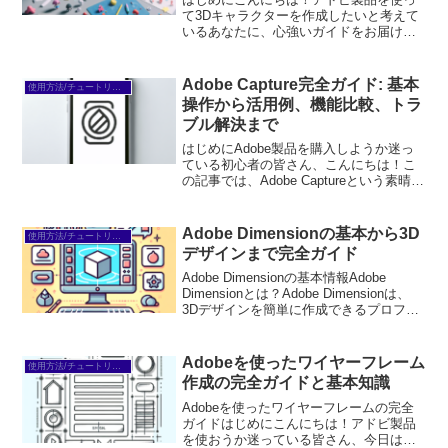
て3Dキャラクターを作成したいと考えて
いるあなたに、心強いガイドをお届けし
ます。初心者の方でも安心して取り組め
る内容をお届けし、あなたの創造力を引
き出すお手伝いをします。さあ、一緒に
Adobe Capture完全ガイド: 基本
使用方法/チュートリアル
3Dの世界に飛び込んで...
操作から活用例、機能比較、トラ
ブル解決まで
はじめにAdobe製品を購入しようか迷っ
ている初心者の皆さん、こんにちは！こ
の記事では、Adobe Captureという素晴ら
しいツールについて詳しくご紹介しま
す。プロの目線から見た使い方や活用
例、機能比較、トラブルシューティン
Adobe Dimensionの基本から3D
使用方法/チュートリアル
グ、そしてラ...
デザインまで完全ガイド
Adobe Dimensionの基本情報Adobe
Dimensionとは？Adobe Dimensionは、
3Dデザインを簡単に作成できるプロフェ
ッショナル向けのツールです。初心者で
も直感的に操作できるインターフェース
を備えており、3Dオ...
Adobeを使ったワイヤーフレーム
使用方法/チュートリアル
作成の完全ガイドと基本知識
Adobeを使ったワイヤーフレームの完全
ガイドはじめにこんにちは！アドビ製品
を使おうか迷っている皆さん、今日はワ