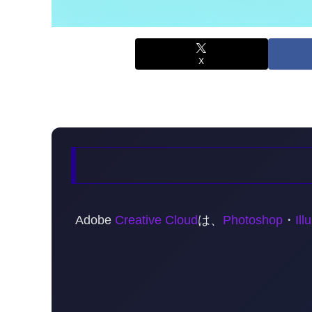
X
Adobe
Creative Cloud
は、
Photoshop
・
Ill