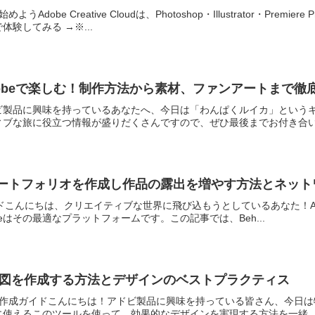
Adobe Creative Cloudは、Photoshop・Illustrator・P
験してみる →※...
obeで楽しむ！制作方法から素材、ファンアートまで徹
ビ製品に興味を持っているあなたへ、今日は「わんぱくルイカ」という
ブな旅に役立つ情報が盛りだくさんですので、ぜひ最後までお付き合いく
ceでポートフォリオを作成し作品の露出を増やす方法とネッ
活用ガイドこんにちは、クリエイティブな世界に飛び込もうとしているあなた
ceはその最適なプラットフォームです。この記事では、Beh...
面遷移図を作成する方法とデザインのベストプラクティス
移図の作成ガイドこんにちは！アドビ製品に興味を持っている皆さん、今日は特
使えるこのツールを使って、効果的なデザインを実現する方法を一緒..