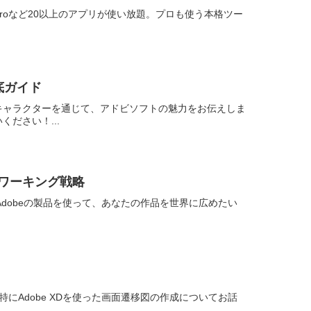
remiere Proなど20以上のアプリが使い放題。プロも使う本格ツー
底ガイド
キャラクターを通じて、アドビソフトの魅力をお伝えしま
ださい！...
トワーキング戦略
！Adobeの製品を使って、あなたの作品を世界に広めたい
にAdobe XDを使った画面遷移図の作成についてお話
.