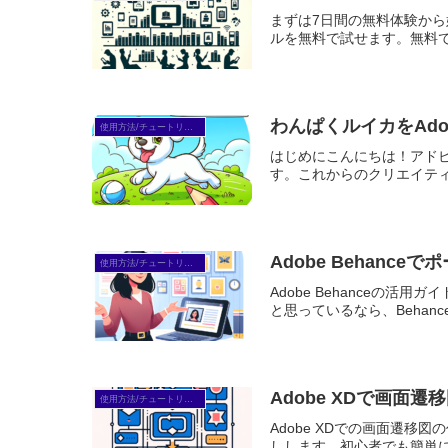
まずは7日間の無料体験から始めよう
ルを無料で試せます。無料で体
わんぱくルイカをAd
使用方法/チュートリアル
はじめにこんにちは！アド
す。これからのクリエイティ
Adobe Behan
使用方法/チュートリアル
Adobe Behanceの
と思っているなら、Behan
Adobe XDで画
使用方法/チュートリアル
Adobe XDでの画面遷
しします。初心者でも簡単に