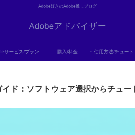
Adobe好きのAdobe推しブログ
Adobeアドバイザー
obeサービス/プラン
購入/料金
完全ガイド：ソフトウェア選択からチュ