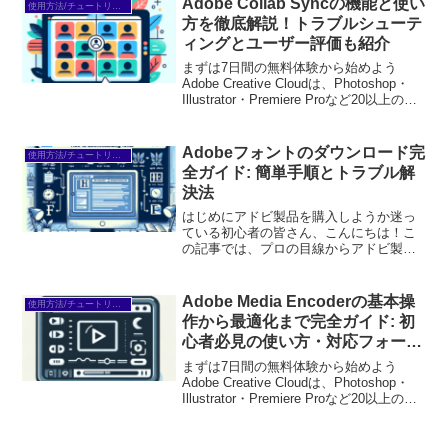
Adobe Collab Syncの機能と使い
使用方法/チュートリアル
ら...
方を徹底解説！トラブルシューテ
ィングとユーザー評価も紹介
まずは7日間の無料体験から始めよう
Adobe Creative Cloudは、Photoshop・
Illustrator・Premiere Proなど20以上のア
プリが使い放題。プロも使う本格ツール
を無料で試せます。無料で体験してみる
→※...
Adobeフォントのダウンロード完
使用方法/チュートリアル
全ガイド: 簡単手順とトラブル解
決法
はじめにアドビ製品を購入しようか迷っ
ている初心者の皆さん、こんにちは！こ
の記事では、プロの目線からアドビ製品
の魅力や使い方について詳しく解説しま
す。特にフォントに関する情報を中心
に、皆さんの悩みを解決できるように構
Adobe Media Encoderの基本操
使用方法/チュートリアル
成しました。ぜひ参考にして...
作から最適化まで完全ガイド: 初
心者必見の使い方・対応フォーマ
ット・エラー対処法
まずは7日間の無料体験から始めよう
Adobe Creative Cloudは、Photoshop・
Illustrator・Premiere Proなど20以上のア
プリが使い放題。プロも使う本格ツール
を無料で試せます。無料で体験してみる
→※...