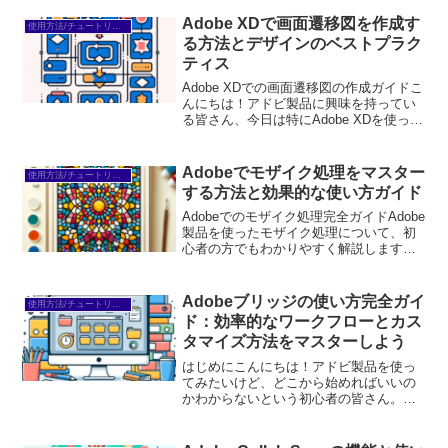
Adobe XDで画面遷移図を作成す
使用方法/チュートリアル
る方法とデザインのベストプラク
ティス
Adobe XDでの画面遷移図の作成ガイドこ
んにちは！アドビ製品に興味を持ってい
る皆さん、今日は特にAdobe XDを使った
画面遷移図の作成についてお話ししま
す。初心者でも簡単に使えるこのツール
を使って、効果的なデザインを実現する
Adobeでモザイク処理をマスター
使用方法/チュートリアル
方法を一緒...
する方法と効果的な使い方ガイド
Adobeでのモザイク処理完全ガイドAdobe
製品を使ったモザイク処理について、初
心者の方でもわかりやすく解説します！
モザイク処理は、プライバシーを守るた
めや著作権を考慮するために非常に重要
な技術です。この記事では、Adobe
Adobeブリッジの使い方完全ガイ
使用方法/チュートリアル
Photos...
ド：効率的なワークフローとカス
タマイズ方法をマスターしよう
はじめにこんにちは！アドビ製品を使っ
てみたいけど、どこから始めればいいの
かわからないという初心者の皆さん。特
にAdobe Bridgeは、デジタル資産の管理
に非常に役立つツールです。この記事で
は、Adobe Bridgeの基本的な使い方か