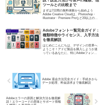
説！設定方法から音声の種類、他
ツールとの比較まで
まずは7日間の無料体験から始めよう
Adobe Creative Cloudは、Photoshop・
Illustrator・Premiere Proなど20以上のア
プリが使い放題。プロも使う本格ツール
を無料で試せます。無料で体験してみる
→※...
Adobeフォント一覧完全ガイド：
機能/ツール
種類特徴やライセンス、入手方法
を徹底解説
はじめにこんにちは、デザインの世界へ
ようこそ！アドビ製品を購入しようか迷
っているあなたに、特にAdobeフォント
についての魅力をお伝えします。フォン
トはデザインの顔とも言える重要な要素
ですので、どのフォントを選ぶかで作品
の印象が大きく変わり...
Adobe 退会方法完全ガイド：手続きから
データ処理、料金請求まで徹底解説
Adobeエラーの原因と解決方法を徹底解
説！エラーコードの意味とサポート情報