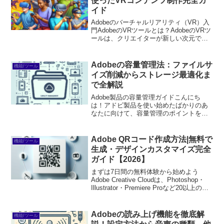
使ったVRコンテンツ制作完全ガ
イド
Adobeのバーチャルリアリティ（VR）入
門AdobeのVRツールとは？AdobeのVRツ
ールは、クリエイターが新しい次元でコ
ンテンツを制作するための強力なツール
です。これらのツールを使えば、没入感
のある体験を簡単に作成できます。特
Adobeの容量管理法：ファイルサ
機能/ツール
に、デザ...
イズ削減からストレージ最適化ま
で全解説
Adobe製品の容量管理ガイドこんにち
は！アドビ製品を使い始めたばかりのあ
なたに向けて、容量管理のポイントをお
届けします。デジタルコンテンツを作成
する際、ファイルサイズやストレージの
制限が気になることが多いですよね。こ
Adobe QRコード作成方法|無料で
機能/ツール
の記事では、初心者でも...
生成・デザインカスタマイズ完全
ガイド【2026】
まずは7日間の無料体験から始めよう
Adobe Creative Cloudは、Photoshop・
Illustrator・Premiere Proなど20以上のア
プリが使い放題。プロも使う本格ツール
を無料で試せます。無料で体験してみる
→※...
Adobeの読み上げ機能を徹底解
機能/ツール