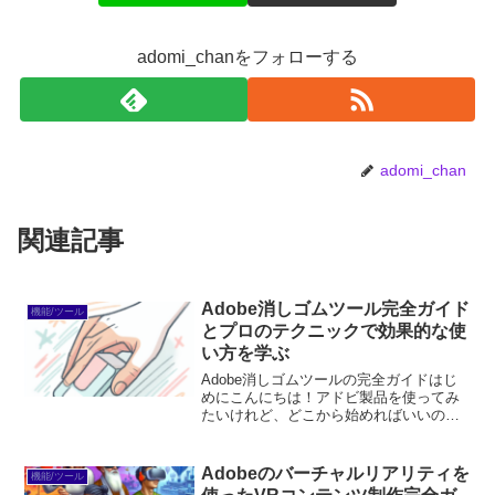
adomi_chanをフォローする
adomi_chan
関連記事
Adobe消しゴムツール完全ガイド
機能/ツール
とプロのテクニックで効果的な使
い方を学ぶ
Adobe消しゴムツールの完全ガイドはじ
めにこんにちは！アドビ製品を使ってみ
たいけれど、どこから始めればいいのか
悩んでいるあなたへ。特に「消しゴムツ
ール」は、デザイン作業の中で非常に役
立つツールです。この記事では、消しゴ
Adobeのバーチャルリアリティを
機能/ツール
ムツールの基本から応...