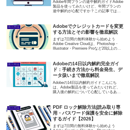
Adobe年間プランの途中解約ガイドAdobe
製品を使ってみたいけど、年間プランの
途中解約が心配ですか？この記事では、
Adobe年間プランの途中解約について、
プロの目線から詳しく解説します。初心
者でも安心して手続きを進められるよう
Adobeでクレジットカードを変更
購入/料金
に、具体的...
する方法とその影響を徹底解説
まずは7日間の無料体験から始めよう
Adobe Creative Cloudは、Photoshop・
Illustrator・Premiere Proなど20以上のア
プリが使い放題。プロも使う本格ツール
を無料で試せます。無料で体験してみる
→※...
Adobeの14日以内解約完全ガイ
購入/料金
ド：手続き方法から料金発生、デ
ータ扱いまで徹底解説
Adobeの14日以内解約ガイドこんにち
は、Adobe製品を使ってみたいけれど、
購入後の解約について心配しているあな
たに向けて、解約ガイドをお届けしま
す！初心者の方でも安心して使えるよう
に、具体的な手続きや注意点を詳しく解
PDF ロック解除方法|読み取り専
購入/料金
説しますので、ぜひ...
用・パスワード保護を安全に解除
するガイド【2026】
まずは7日間の無料体験から始めよう