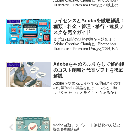
Adobe Creative Cloudは、Photoshop・
Illustrator・Premiere Proなど20以上のア
プリが使い放題。プロも使う本格ツール
を無料で試せます。無料で体験してみる
→※...
ライセンスとAdobeを徹底解説！
購入/料金
種類・料金・管理・移行・違反リ
スクを完全ガイド
まずは7日間の無料体験から始めよう
Adobe Creative Cloudは、Photoshop・
Illustrator・Premiere Proなど20以上のア
プリが使い放題。プロも使う本格ツール
を無料で試せます。無料で体験してみる
→※...
Adobeをやめるふりをして解約後
購入/料金
のコスト削減と代替ソフトを徹底
解説
Adobeをやめるふりをする理由とその後
の対策Adobe製品を使っていると、時に
は「やめたい」と思うこともあるかもし
れません。でも、どうしてそんな気持ち
になるのでしょうか？それは、コストや
使い勝手、あるいは特定の機能に不満が
あるからかもしれ...
Adobe自動アップデート無効化の方法と
影響を徹底解説