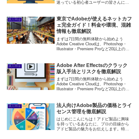
迷っている初心者ユーザーの皆さんに向
けて、無料で利用できるAdobe製品につ
いて詳しく解説します。Adobeはデザイ
ンや編集において非常に人気のあるソフ
東京でAdobeが使えるネットカフ
購入/料金
トウェアで...
ェ完全ガイド！料金や環境、混雑
情報も徹底解説
まずは7日間の無料体験から始めよう
Adobe Creative Cloudは、Photoshop・
Illustrator・Premiere Proなど20以上のア
プリが使い放題。プロも使う本格ツール
を無料で試せます。無料で体験してみる
→※...
Adobe After Effectsのクラック
購入/料金
版入手法とリスクを徹底解説
まずは7日間の無料体験から始めよう
Adobe Creative Cloudは、Photoshop・
Illustrator・Premiere Proなど20以上のア
プリが使い放題。プロも使う本格ツール
を無料で試せます。無料で体験してみる
→※...
法人向けAdobe製品の価格とライ
購入/料金
センス管理を徹底解説
はじめにこんにちは！アドビ製品に興味
を持っているあなたに、プロの目線から
アドビ製品の魅力をお伝えします。特に
法人向けの製品は、ビジネスの効率化や
クリエイティブな作業を支援するために