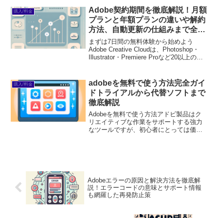
設計されています。この記事では、初心
Adobe契約期間を徹底解説！月額
購入/料金
者の方が抱える悩みを解決...
プランと年額プランの違いや解約
方法、自動更新の仕組みまで全て
知ろう
まずは7日間の無料体験から始めよう
Adobe Creative Cloudは、Photoshop・
Illustrator・Premiere Proなど20以上のア
プリが使い放題。プロも使う本格ツール
を無料で試せます。無料で体験してみる
→※...
adobeを無料で使う方法完全ガイ
購入/料金
ドトライアルから代替ソフトまで
徹底解説
Adobeを無料で使う方法アドビ製品はク
リエイティブな作業をサポートする強力
なツールですが、初心者にとっては価格
が気になるところです。そこで、今回は
アドビ製品を無料で試す方法や、代替ソ
フトの選び方、学生向けの割引情報など
を紹介します。これを...
Adobeエラーの原因と解決方法を徹底解
説！エラーコードの意味とサポート情報
も網羅した再発防止策