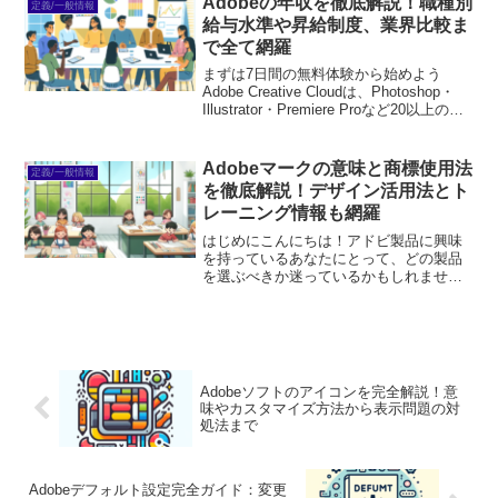
Adobeの年収を徹底解説！職種別
定義/一般情報
給与水準や昇給制度、業界比較ま
で全て網羅
まずは7日間の無料体験から始めよう
Adobe Creative Cloudは、Photoshop・
Illustrator・Premiere Proなど20以上のア
プリが使い放題。プロも使う本格ツール
を無料で試せます。無料で体験してみる
→※...
Adobeマークの意味と商標使用法
定義/一般情報
を徹底解説！デザイン活用法とト
レーニング情報も網羅
はじめにこんにちは！アドビ製品に興味
を持っているあなたにとって、どの製品
を選ぶべきか迷っているかもしれません
ね。アドビはクリエイティブなツールを
提供しており、デザインや動画編集、ウ
ェブ制作など多岐にわたります。この記
事では、アドビ製品のマー...
Adobeソフトのアイコンを完全解説！意
味やカスタマイズ方法から表示問題の対
処法まで
Adobeデフォルト設定完全ガイド：変更