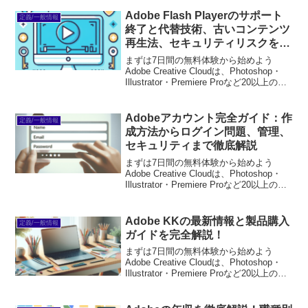
を無料で試せます。無料で体験してみる
→※...
Adobe Flash Playerのサポート
定義/一般情報
終了と代替技術、古いコンテンツ
再生法、セキュリティリスクを徹
底解説
まずは7日間の無料体験から始めよう
Adobe Creative Cloudは、Photoshop・
Illustrator・Premiere Proなど20以上のア
プリが使い放題。プロも使う本格ツール
を無料で試せます。無料で体験してみる
→※...
Adobeアカウント完全ガイド：作
定義/一般情報
成方法からログイン問題、管理、
セキュリティまで徹底解説
まずは7日間の無料体験から始めよう
Adobe Creative Cloudは、Photoshop・
Illustrator・Premiere Proなど20以上のア
プリが使い放題。プロも使う本格ツール
を無料で試せます。無料で体験してみる
→※...
Adobe KKの最新情報と製品購入
定義/一般情報
ガイドを完全解説！
まずは7日間の無料体験から始めよう
Adobe Creative Cloudは、Photoshop・
Illustrator・Premiere Proなど20以上のア
プリが使い放題。プロも使う本格ツール
を無料で試せます。無料で体験してみる
→※...